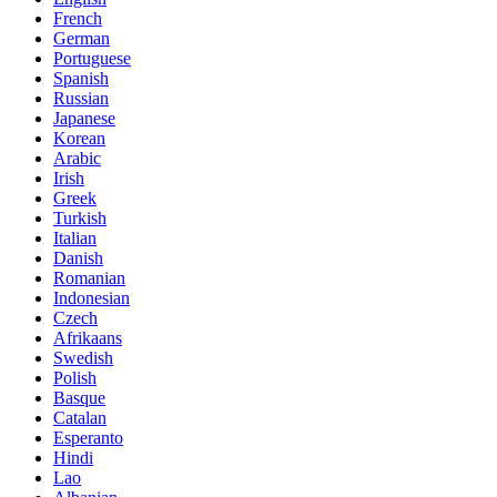
French
German
Portuguese
Spanish
Russian
Japanese
Korean
Arabic
Irish
Greek
Turkish
Italian
Danish
Romanian
Indonesian
Czech
Afrikaans
Swedish
Polish
Basque
Catalan
Esperanto
Hindi
Lao