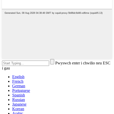
Pwyswch enter i chwilio neu ESC
i gau
English
French
German
Portuguese
Spanish
Russian
Japanese
Korean
Arabic