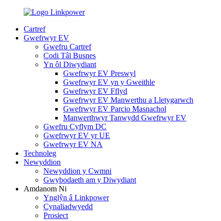
Cartref
Gwefrwyr EV
Gwefru Cartref
Codi Tâl Busnes
Yn ôl Diwydiant
Gwefrwyr EV Preswyl
Gwefrwyr EV yn y Gweithle
Gwefrwyr EV Fflyd
Gwefrwyr EV Manwerthu a Lletygarwch
Gwefrwyr EV Parcio Masnachol
Manwerthwyr Tanwydd Gwefrwyr EV
Gwefru Cyflym DC
Gwefrwyr EV yr UE
Gwefrwyr EV NA
Technoleg
Newyddion
Newyddion y Cwmni
Gwybodaeth am y Diwydiant
Amdanom Ni
Ynglŷn â Linkpower
Cynaliadwyedd
Prosiect