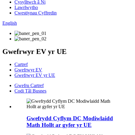
Cysylltwch â Ni
Lawrlwytho
Cwestiynau Cyffredin
English
Gwefrwyr EV yr UE
Cartref
Gwefrwyr EV
Gwefrwyr EV yr UE
Gwefru Cartref
Codi Tâl Busnes
Gwefrydd Cyflym DC Modiwlaidd
Math Hollt ar gyfer yr UE