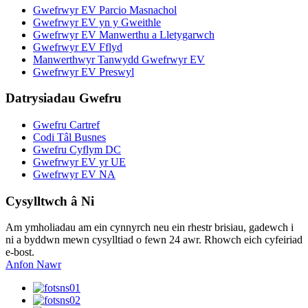
Gwefrwyr EV Parcio Masnachol
Gwefrwyr EV yn y Gweithle
Gwefrwyr EV Manwerthu a Lletygarwch
Gwefrwyr EV Fflyd
Manwerthwyr Tanwydd Gwefrwyr EV
Gwefrwyr EV Preswyl
Datrysiadau Gwefru
Gwefru Cartref
Codi Tâl Busnes
Gwefru Cyflym DC
Gwefrwyr EV yr UE
Gwefrwyr EV NA
Cysylltwch â Ni
Am ymholiadau am ein cynnyrch neu ein rhestr brisiau, gadewch i
ni a byddwn mewn cysylltiad o fewn 24 awr. Rhowch eich cyfeiriad
e-bost.
Anfon Nawr