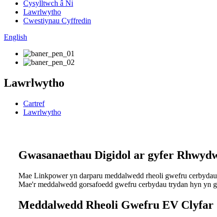
Cysylltwch â Ni
Lawrlwytho
Cwestiynau Cyffredin
English
Lawrlwytho
Cartref
Lawrlwytho
Gwasanaethau Digidol ar gyfer Rhwyd
Mae Linkpower yn darparu meddalwedd rheoli gwefru cerbydau try
Mae'r meddalwedd gorsafoedd gwefru cerbydau trydan hyn yn gal
Meddalwedd Rheoli Gwefru EV Clyfar