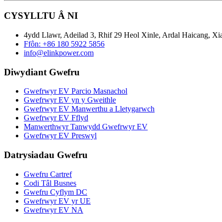
CYSYLLTU Â NI
4ydd Llawr, Adeilad 3, Rhif 29 Heol Xinle, Ardal Haicang, Xi
Ffôn: +86 180 5922 5856
info@elinkpower.com
Diwydiant Gwefru
Gwefrwyr EV Parcio Masnachol
Gwefrwyr EV yn y Gweithle
Gwefrwyr EV Manwerthu a Lletygarwch
Gwefrwyr EV Fflyd
Manwerthwyr Tanwydd Gwefrwyr EV
Gwefrwyr EV Preswyl
Datrysiadau Gwefru
Gwefru Cartref
Codi Tâl Busnes
Gwefru Cyflym DC
Gwefrwyr EV yr UE
Gwefrwyr EV NA