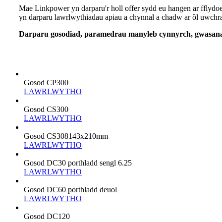
Mae Linkpower yn darparu'r holl offer sydd eu hangen ar fflyd
yn darparu lawrlwythiadau apiau a chynnal a chadw ar ôl uwchrad
Darparu gosodiad, paramedrau manyleb cynnyrch, gwasanae
Gosod CP300
LAWRLWYTHO
Gosod CS300
LAWRLWYTHO
Gosod CS308143x210mm
LAWRLWYTHO
Gosod DC30 porthladd sengl 6.25
LAWRLWYTHO
Gosod DC60 porthladd deuol
LAWRLWYTHO
Gosod DC120