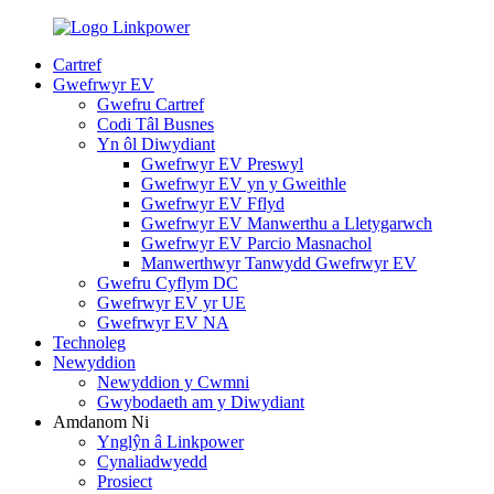
Cartref
Gwefrwyr EV
Gwefru Cartref
Codi Tâl Busnes
Yn ôl Diwydiant
Gwefrwyr EV Preswyl
Gwefrwyr EV yn y Gweithle
Gwefrwyr EV Fflyd
Gwefrwyr EV Manwerthu a Lletygarwch
Gwefrwyr EV Parcio Masnachol
Manwerthwyr Tanwydd Gwefrwyr EV
Gwefru Cyflym DC
Gwefrwyr EV yr UE
Gwefrwyr EV NA
Technoleg
Newyddion
Newyddion y Cwmni
Gwybodaeth am y Diwydiant
Amdanom Ni
Ynglŷn â Linkpower
Cynaliadwyedd
Prosiect