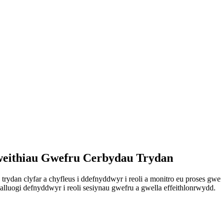
weithiau Gwefru Cerbydau Trydan
dan clyfar a chyfleus i ddefnyddwyr i reoli a monitro eu proses gwe
luogi defnyddwyr i reoli sesiynau gwefru a gwella effeithlonrwydd.