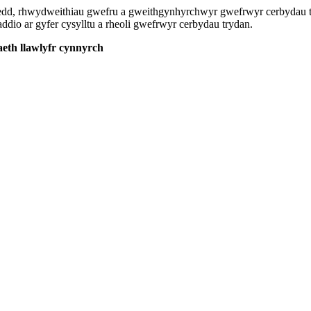
oedd, rhwydweithiau gwefru a gweithgynhyrchwyr gwefrwyr cerbydau tr
dio ar gyfer cysylltu a rheoli gwefrwyr cerbydau trydan.
th llawlyfr cynnyrch