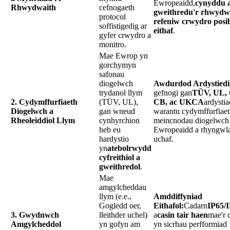
Ewropeaidd,
cynyddu 
Rhwydwaith
cefnogaeth
gweithredu'r rhwydwa
protocol
refeniw crwydro posibl
soffistigedig ar
eithaf
.
gyfer crwydro a
monitro.
Mae Ewrop yn
gorchymyn
safonau
diogelwch
Awdurdod Ardystiedi
trydanol llym
gefnogi gan
TÜV, UL,
2. Cydymffurfiaeth
(TÜV, UL),
CB, ac UKCA
ardysti
Diogelwch a
gan wneud
warantu cydymffurfiaet
Rheoleiddiol Llym
cynhyrchion
meincnodau diogelwch
heb eu
Ewropeaidd a rhyngwl
hardystio
uchaf.
yn
atebolrwydd
cyfreithiol a
gweithredol
.
Mae
amgylcheddau
llym (e.e.,
Amddiffyniad
Gogledd oer,
Eithafol:
Cadarn
IP65/
3. Gwydnwch
lleithder uchel)
a
casin tair haen
mae'r 
Amgylcheddol
yn gofyn am
yn sicrhau perfformiad