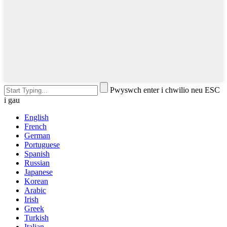
Pwyswch enter i chwilio neu ESC
i gau
English
French
German
Portuguese
Spanish
Russian
Japanese
Korean
Arabic
Irish
Greek
Turkish
Italian