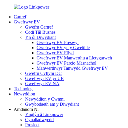
Cartref
Gwefrwyr EV
Gwefru Cartref
Codi Tâl Busnes
Yn ôl Diwydiant
Gwefrwyr EV Preswyl
Gwefrwyr EV yn y Gweithle
Gwefrwyr EV Fflyd
Gwefrwyr EV Manwerthu a Lletygarwch
Gwefrwyr EV Parcio Masnachol
Manwerthwyr Tanwydd Gwefrwyr EV
Gwefru Cyflym DC
Gwefrwyr EV yr UE
Gwefrwyr EV NA
Technoleg
Newyddion
Newyddion y Cwmni
Gwybodaeth am y Diwydiant
Amdanom Ni
Ynglŷn â Linkpower
Cynaliadwyedd
Prosiect