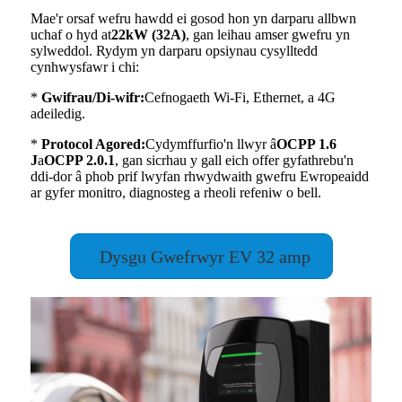
Mae'r orsaf wefru hawdd ei gosod hon yn darparu allbwn
uchaf o hyd at
22kW (32A)
, gan leihau amser gwefru yn
sylweddol. Rydym yn darparu opsiynau cysylltedd
cynhwysfawr i chi:
*
Gwifrau/Di-wifr:
Cefnogaeth Wi-Fi, Ethernet, a 4G
adeiledig.
*
Protocol Agored:
Cydymffurfio'n llwyr â
OCPP 1.6
J
a
OCPP 2.0.1
, gan sicrhau y gall eich offer gyfathrebu'n
ddi-dor â phob prif lwyfan rhwydwaith gwefru Ewropeaidd
ar gyfer monitro, diagnosteg a rheoli refeniw o bell.
Dysgu Gwefrwyr EV 32 amp