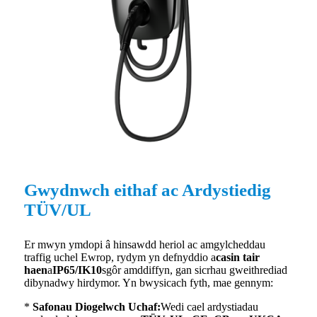
Gwydnwch eithaf ac Ardystiedig
TÜV/UL
Er mwyn ymdopi â hinsawdd heriol ac amgylcheddau
traffig uchel Ewrop, rydym yn defnyddio a
casin tair
haen
a
IP65/IK10
sgôr amddiffyn, gan sicrhau gweithrediad
dibynadwy hirdymor. Yn bwysicach fyth, mae gennym:
*
Safonau Diogelwch Uchaf:
Wedi cael ardystiadau