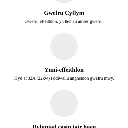
Gwefru Cyflym
Gwefru effeithlon, yn lleihau amser gwefru.
Ynni-effeithlon
Hyd at 32A (22kw) i ddiwallu anghenion gwefru mwy.
Dyluniad casin tair haen