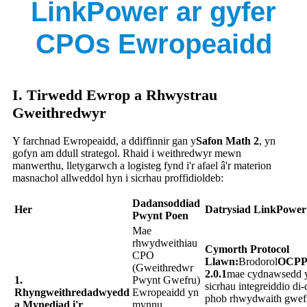
LinkPower ar gyfer
CPOs Ewropeaidd
I. Tirwedd Ewrop a Rhwystrau
Gweithredwyr
Y farchnad Ewropeaidd, a ddiffinnir gan y
Safon Math 2
, yn
gofyn am ddull strategol. Rhaid i weithredwyr mewn
manwerthu, lletygarwch a logisteg fynd i'r afael â'r materion
masnachol allweddol hyn i sicrhau proffidioldeb:
Dadansoddiad
Her
Datrysiad LinkPower
Pwynt Poen
Mae
rhwydweithiau
Cymorth Protocol
CPO
Llawn:
Brodorol
OCPP 
(Gweithredwr
2.0.1
mae cydnawsedd 
1.
Pwynt Gwefru)
sicrhau integreiddio di-
Rhyngweithredadwyedd
Ewropeaidd yn
phob rhwydwaith gwef
a Mynediad i'r
mynnu