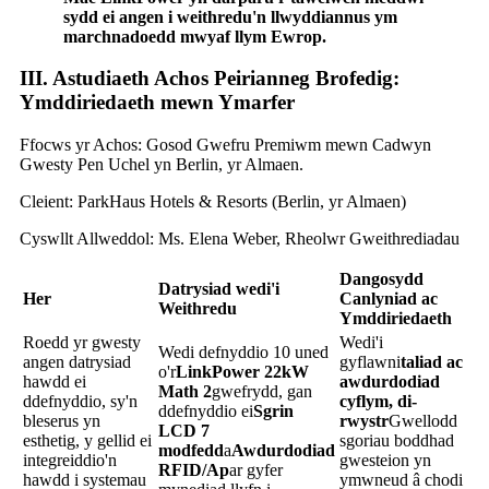
sydd ei angen i weithredu'n llwyddiannus ym
marchnadoedd mwyaf llym Ewrop.
III. Astudiaeth Achos Peirianneg Brofedig:
Ymddiriedaeth mewn Ymarfer
Ffocws yr Achos: Gosod Gwefru Premiwm mewn Cadwyn
Gwesty Pen Uchel yn Berlin, yr Almaen.
Cleient: ParkHaus Hotels & Resorts (Berlin, yr Almaen)
Cyswllt Allweddol: Ms. Elena Weber, Rheolwr Gweithrediadau
Dangosydd
Datrysiad wedi'i
Her
Canlyniad ac
Weithredu
Ymddiriedaeth
Roedd yr gwesty
Wedi'i
Wedi defnyddio 10 uned
angen datrysiad
gyflawni
taliad ac
o'r
LinkPower 22kW
hawdd ei
awdurdodiad
Math 2
gwefrydd, gan
ddefnyddio, sy'n
cyflym, di-
ddefnyddio ei
Sgrin
bleserus yn
rwystr
Gwellodd
LCD 7
esthetig, y gellid ei
sgoriau boddhad
modfedd
a
Awdurdodiad
integreiddio'n
gwesteion yn
RFID/Ap
ar gyfer
hawdd i systemau
ymwneud â chodi