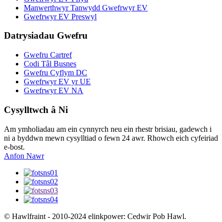
Manwerthwyr Tanwydd Gwefrwyr EV
Gwefrwyr EV Preswyl
Datrysiadau Gwefru
Gwefru Cartref
Codi Tâl Busnes
Gwefru Cyflym DC
Gwefrwyr EV yr UE
Gwefrwyr EV NA
Cysylltwch â Ni
Am ymholiadau am ein cynnyrch neu ein rhestr brisiau, gadewch i
ni a byddwn mewn cysylltiad o fewn 24 awr. Rhowch eich cyfeiriad
e-bost.
Anfon Nawr
© Hawlfraint - 2010-2024 elinkpower: Cedwir Pob Hawl.