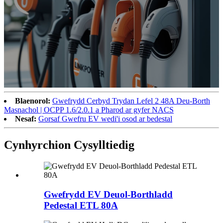
Blaenorol:
Gwefrydd Cerbyd Trydan Lefel 2 48A Deu-Borth
Masnachol | OCPP 1.6/2.0.1 a Pharod ar gyfer NACS
Nesaf:
Gorsaf Gwefru EV wedi'i osod ar bedestal
Cynhyrchion Cysylltiedig
Gwefrydd EV Deuol-Borthladd
Pedestal ETL 80A