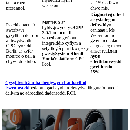
mynediad llyfn i
talu a rheoli
tâl 15% o fewn
westeion.
presennol.
chwe mis.
Diagnosteg o bell
ac ystadegau
Manteisio ar
Roedd angen i'r
defnydd
yn
hyblygrwydd y
OCPP
gwefrwyr
caniatáu i Ms.
2.0.1
protocol, fe
gysylltu'n ddi-dor
Weber fonitro
wnaethom gyflawni
â rhwydwaith
gweithrediadau a
integreiddio cyflym a
CPO cynradd
diagnosteg mewn
sefydlog â phrif bwrpas y
Berlin ar gyfer
amser real,
gan
gwesty
System Rheoli
monitro o bell a
hybu
Ynni
a'r platfform CPO
chywirdeb bilio.
effeithlonrwydd
lleol.
gweithredol
25%
.
Cysylltwch â'n harbenigwyr rhanbarthol
Ewropeaidd
heddiw i gael cynllun rhwydwaith gwefru wedi'i
deilwra ac adroddiad dadansoddi ROI.