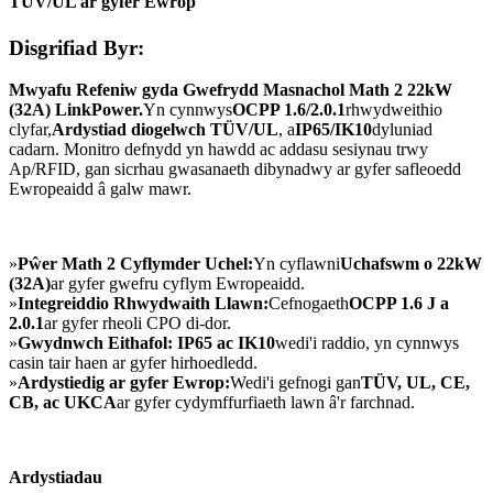
TÜV/UL ar gyfer Ewrop
Disgrifiad Byr:
Mwyafu Refeniw gyda Gwefrydd Masnachol Math 2 22kW
(32A) LinkPower.
Yn cynnwys
OCPP 1.6/2.0.1
rhwydweithio
clyfar,
Ardystiad diogelwch TÜV/UL
, a
IP65/IK10
dyluniad
cadarn. Monitro defnydd yn hawdd ac addasu sesiynau trwy
Ap/RFID, gan sicrhau gwasanaeth dibynadwy ar gyfer safleoedd
Ewropeaidd â galw mawr.
»
Pŵer Math 2 Cyflymder Uchel:
Yn cyflawni
Uchafswm o 22kW
(32A)
ar gyfer gwefru cyflym Ewropeaidd.
»
Integreiddio Rhwydwaith Llawn:
Cefnogaeth
OCPP 1.6 J a
2.0.1
ar gyfer rheoli CPO di-dor.
»
Gwydnwch Eithafol:
IP65 ac IK10
wedi'i raddio, yn cynnwys
casin tair haen ar gyfer hirhoedledd.
»
Ardystiedig ar gyfer Ewrop:
Wedi'i gefnogi gan
TÜV, UL, CE,
CB, ac UKCA
ar gyfer cydymffurfiaeth lawn â'r farchnad.
Ardystiadau