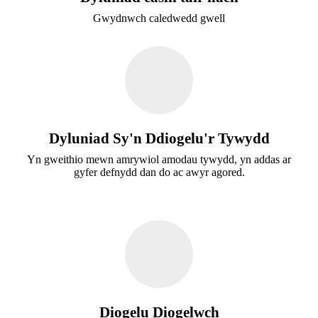
Gwydnwch caledwedd gwell
Dyluniad Sy'n Ddiogelu'r Tywydd
Yn gweithio mewn amrywiol amodau tywydd, yn addas ar
gyfer defnydd dan do ac awyr agored.
Diogelu Diogelwch