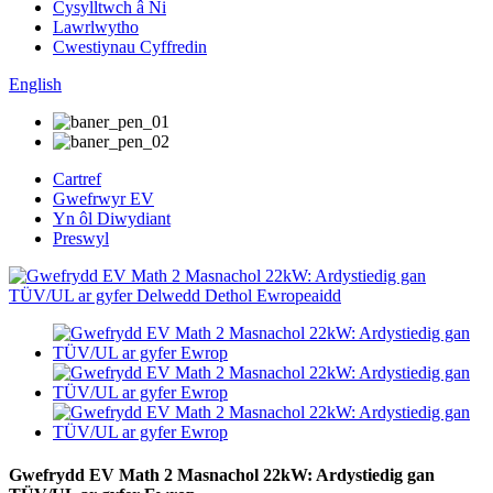
Cysylltwch â Ni
Lawrlwytho
Cwestiynau Cyffredin
English
Cartref
Gwefrwyr EV
Yn ôl Diwydiant
Preswyl
Gwefrydd EV Math 2 Masnachol 22kW: Ardystiedig gan