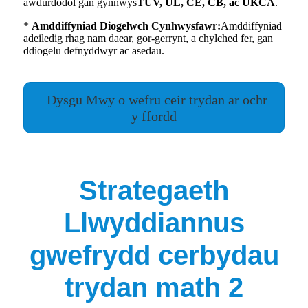
awdurdodol gan gynnwys
TÜV, UL, CE, CB, ac UKCA
.
*
Amddiffyniad Diogelwch Cynhwysfawr:
Amddiffyniad
adeiledig rhag nam daear, gor-gerrynt, a chylched fer, gan
ddiogelu defnyddwyr ac asedau.
Dysgu Mwy o wefru ceir trydan ar ochr
y ffordd
Strategaeth
Llwyddiannus
gwefrydd cerbydau
trydan math 2