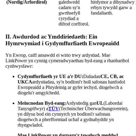
(Nordig/Arfordirol)
galedwedd
hirdymor a dibynadwy
cadarn sy'n
erbyn tywydd garw a
gwrthsefyll
fandaliaeth.
cyrydiad a
difrod corfforol.
II. Awdurdod ac Ymddiriedaeth: Ein
Hymrwymiad i Gydymffurfiaeth Ewropeaidd
Yn Ewrop, caiff ansawdd ei wirio trwy ardystiad. Mae
LinkPower yn cynnig cymeradwyaethau byd-eang a rhanbarthol
cynhwysfawr:
Cydymffurfiaeth yr UE a'r DU:
Daliadau
CE, CB, ac
UKCA
ardystiadau, sy'n bodloni'r holl safonau hanfodol
Ewropeaidd a Phrydeinig ar gyfer iechyd, diogelwch a
diogelu'r amgylchedd.
Meincnodau Byd-eang:
Ardystiedig gan
UL
(Labordai
Tanysgrifwyr) a
TÜV
(Technischer Überwachungsverein),
yn dilysu bod ein cynnyrch yn bodloni'r safonau
diogelwch a pherfformiad uchaf a gydnabyddir yn
rhyngwladol.
Mae LinkPower yn darparu'r tawelwch meddwl