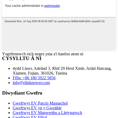
Ysgrifennwch eich neges yma a'i hanfon atom ni
CYSYLLTU Â NI
4ydd Llawr, Adeilad 3, Rhif 29 Heol Xinle, Ardal Haicang,
Xiamen, Fujian, 361026, Tsieina
Ffôn: +86 180 5922 5856
info@elinkpower.com
Diwydiant Gwefru
Gwefrwyr EV Parcio Masnachol
Gwefrwyr EV yn y Gweithle
Gwefrwyr EV Manwerthu a Lletygarwch
Gwefrwyr EV Fflyd