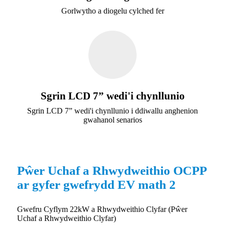
Gorlwytho a diogelu cylched fer
Sgrin LCD 7” wedi'i chynllunio
Sgrin LCD 7” wedi'i chynllunio i ddiwallu anghenion
gwahanol senarios
Pŵer Uchaf a Rhwydweithio OCPP
ar gyfer gwefrydd EV math 2
Gwefru Cyflym 22kW a Rhwydweithio Clyfar (Pŵer
Uchaf a Rhwydweithio Clyfar)