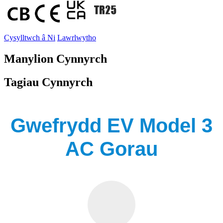
Cysylltwch â Ni
Lawrlwytho
Manylion Cynnyrch
Tagiau Cynnyrch
Gwefrydd EV Model 3
AC Gorau