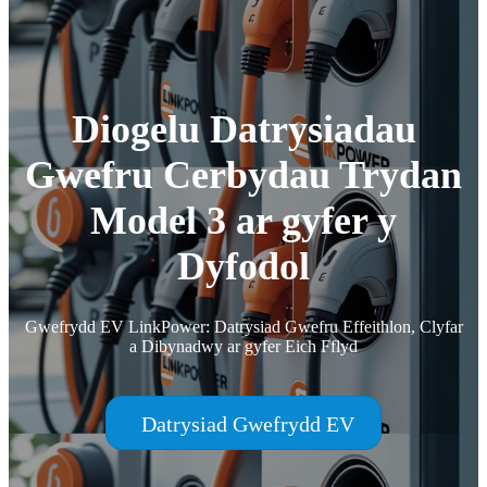
Diogelu Datrysiadau
Gwefru Cerbydau Trydan
Model 3 ar gyfer y
Dyfodol
Gwefrydd EV LinkPower: Datrysiad Gwefru Effeithlon, Clyfar
a Dibynadwy ar gyfer Eich Fflyd
Datrysiad Gwefrydd EV