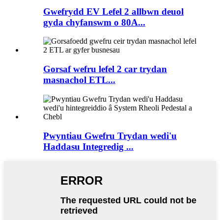
Gwefrydd EV Lefel 2 allbwn deuol
gyda chyfanswm o 80A...
Gorsaf wefru lefel 2 car trydan
masnachol ETL...
Pwyntiau Gwefru Trydan wedi'u
Haddasu Integredig ...