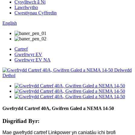
Cysylltwch â Ni
Lawrlwytho
Cwestiynau Cyffredin
English
Cartref
Gwefrwyr EV
Gwefrwyr EV NA
Gwefrydd Cartref 40A, Gwifren Galed a NEMA 14-50
Disgrifiad Byr:
Mae gwefrydd cartref Linkpower yn caniatáu ichi brofi