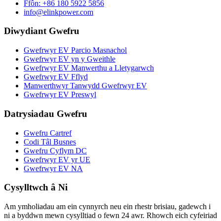
Ffôn: +86 180 5922 5856
info@elinkpower.com
Diwydiant Gwefru
Gwefrwyr EV Parcio Masnachol
Gwefrwyr EV yn y Gweithle
Gwefrwyr EV Manwerthu a Lletygarwch
Gwefrwyr EV Fflyd
Manwerthwyr Tanwydd Gwefrwyr EV
Gwefrwyr EV Preswyl
Datrysiadau Gwefru
Gwefru Cartref
Codi Tâl Busnes
Gwefru Cyflym DC
Gwefrwyr EV yr UE
Gwefrwyr EV NA
Cysylltwch â Ni
Am ymholiadau am ein cynnyrch neu ein rhestr brisiau, gadewch i
ni a byddwn mewn cysylltiad o fewn 24 awr. Rhowch eich cyfeiriad