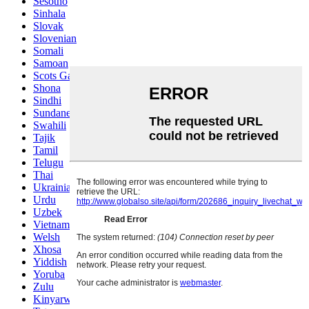
Sesotho
Sinhala
Slovak
Slovenian
Somali
Samoan
Scots Gaelic
Shona
Sindhi
Sundanese
Swahili
Tajik
Tamil
Telugu
Thai
Ukrainian
Urdu
Uzbek
Vietnamese
Welsh
Xhosa
Yiddish
Yoruba
Zulu
Kinyarwanda