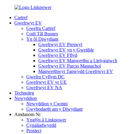
Cartref
Gwefrwyr EV
Gwefru Cartref
Codi Tâl Busnes
Yn ôl Diwydiant
Gwefrwyr EV Preswyl
Gwefrwyr EV yn y Gweithle
Gwefrwyr EV Fflyd
Gwefrwyr EV Manwerthu a Lletygarwch
Gwefrwyr EV Parcio Masnachol
Manwerthwyr Tanwydd Gwefrwyr EV
Gwefru Cyflym DC
Gwefrwyr EV yr UE
Gwefrwyr EV NA
Technoleg
Newyddion
Newyddion y Cwmni
Gwybodaeth am y Diwydiant
Amdanom Ni
Ynglŷn â Linkpower
Cynaliadwyedd
Prosiect