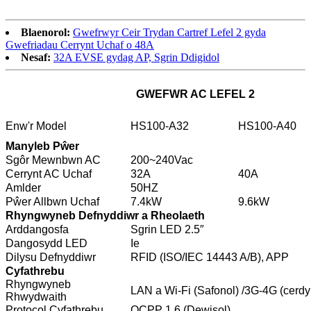
Blaenorol:
Gwefrwyr Ceir Trydan Cartref Lefel 2 gyda
Gwefriadau Cerrynt Uchaf o 48A
Nesaf:
32A EVSE gydag AP, Sgrin Ddigidol
GWEFWR AC LEFEL 2
Enw'r Model
HS100-A32
HS100-A40
Manyleb Pŵer
Sgôr Mewnbwn AC
200~240Vac
Cerrynt AC Uchaf
32A
40A
Amlder
50HZ
Pŵer Allbwn Uchaf
7.4kW
9.6kW
Rhyngwyneb Defnyddiwr a Rheolaeth
Arddangosfa
Sgrin LED 2.5″
Dangosydd LED
Ie
Dilysu Defnyddiwr
RFID (ISO/IEC 14443 A/B), APP
Cyfathrebu
Rhyngwyneb
LAN a Wi-Fi (Safonol) /3G-4G (cerdy
Rhwydwaith
Protocol Cyfathrebu
OCPP 1.6 (Dewisol)