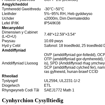
Amgylcheddol
Tymheredd Gweithredu
-30°C~50°C
Lleithder
5%~95% RH, Heb gyddwyso
Uchder
≤2000m, Dim Dermateiddio
Lefel IP/IK
IP54/IK08
Mecanyddol
Dimensiwn y Cabinet
7.48“×12.59”×3.54“
(L×D×U)
Pwysau
10.69 pwys
Hyd y Cebl
Safonol: 18 troedfedd, 25 troedfedd
Amddiffyniad
OVP (amddiffyniad gor-foltedd), OCP 
OTP (amddiffyniad gor-dymheredd), 
Amddiffyniad Lluosog
is), SPD (Amddiffyniad rhag ymchwyd
SCP (amddiffyniad cylched fer), nam 
ras gyfnewid, hunan-brawf CCID
Rheoliad
Tystysgrif
UL2594, UL2231-1/-2
Diogelwch
ETL
Rhyngwyneb Codi Tâl
SAEJ1772 Math 1
Cynhyrchion Cysylltiedig