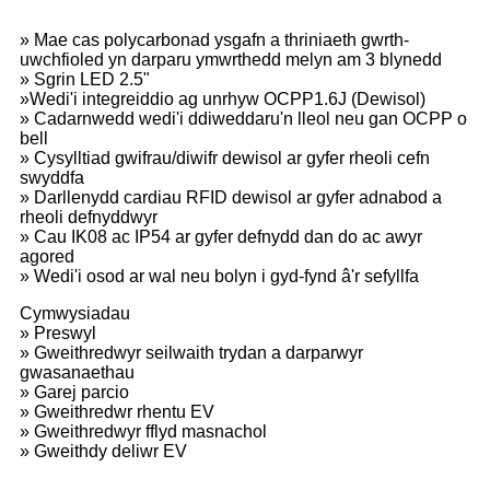
» Mae cas polycarbonad ysgafn a thriniaeth gwrth-
uwchfioled yn darparu ymwrthedd melyn am 3 blynedd
» Sgrin LED 2.5"
»Wedi'i integreiddio ag unrhyw OCPP1.6J (Dewisol)
» Cadarnwedd wedi'i ddiweddaru'n lleol neu gan OCPP o
bell
» Cysylltiad gwifrau/diwifr dewisol ar gyfer rheoli cefn
swyddfa
» Darllenydd cardiau RFID dewisol ar gyfer adnabod a
rheoli defnyddwyr
» Cau IK08 ac IP54 ar gyfer defnydd dan do ac awyr
agored
» Wedi'i osod ar wal neu bolyn i gyd-fynd â'r sefyllfa
Cymwysiadau
» Preswyl
» Gweithredwyr seilwaith trydan a darparwyr
gwasanaethau
» Garej parcio
» Gweithredwr rhentu EV
» Gweithredwyr fflyd masnachol
» Gweithdy deliwr EV