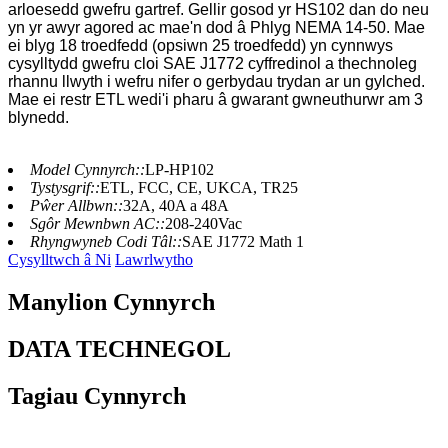
arloesedd gwefru gartref. Gellir gosod yr HS102 dan do neu
yn yr awyr agored ac mae'n dod â Phlyg NEMA 14-50. Mae
ei blyg 18 troedfedd (opsiwn 25 troedfedd) yn cynnwys
cysylltydd gwefru cloi SAE J1772 cyffredinol a thechnoleg
rhannu llwyth i wefru nifer o gerbydau trydan ar un gylched.
Mae ei restr ETL wedi'i pharu â gwarant gwneuthurwr am 3
blynedd.
Model Cynnyrch::
LP-HP102
Tystysgrif::
ETL, FCC, CE, UKCA, TR25
Pŵer Allbwn::
32A, 40A a 48A
Sgôr Mewnbwn AC::
208-240Vac
Rhyngwyneb Codi Tâl::
SAE J1772 Math 1
Cysylltwch â Ni
Lawrlwytho
Manylion Cynnyrch
DATA TECHNEGOL
Tagiau Cynnyrch